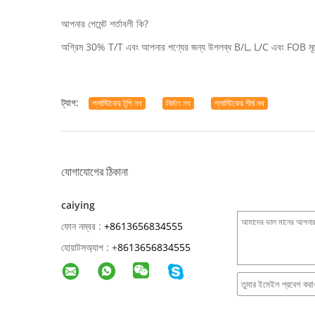
আপনার পেমেন্ট শর্তাবলী কি?
অগ্রিম 30% T/T এবং আপনার পণ্যের জন্য উপলব্ধ B/L, L/C এবং FOB মূল্য
ট্যাগ:
প্লাস্টিকের টুপি নখ
নির্মাণ নখ
প্লাস্টিকের শীর্ষ নখ
যোগাযোগের ঠিকানা
caiying
ফোন নম্বর :
+8613656834555
হোয়াটসঅ্যাপ :
+
8613656834555