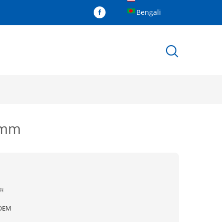
Bengali
40mm
ীন
OEM