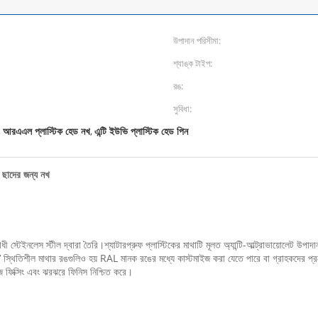
উপাদান পরিসীমা:
শ্যাঙ্ক টাইপ:
রঙ:
সুবিধা:
আরএএল প্লাস্টিক হেড নখ
এন্টি ইউভি প্লাস্টিক হেড পিন
,
,
ছাদের জন্য নখ
ইনলেস স্টীল দ্বারা তৈরি।শ্যাটারপ্রুফ প্লাস্টিকের মাথাটি মূলত অ্যান্টি-আল্ট্রাভায়োলেট উপাদ
্থিতিশীল মাথার রঙগুলিও হয় RAL মানক রঙের মধ্যে কাস্টমাইজ করা যেতে পারে বা গ্রাহকদের প্রয়
জ ফিক্সিং এবং ঝরঝরে ফিনিস নিশ্চিত করে।