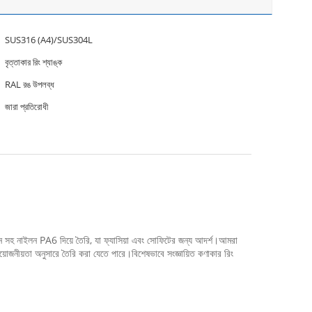
SUS316 (A4)/SUS304L
বৃত্তাকার রিং শ্যাঙ্ক
RAL রঙ উপলব্ধ
জারা প্রতিরোধী
ান সহ নাইলন PA6 দিয়ে তৈরি, যা ফ্যাসিয়া এবং সোফিটের জন্য আদর্শ।আমরা
োজনীয়তা অনুসারে তৈরি করা যেতে পারে।বিশেষভাবে সংজ্ঞায়িত কণাকার রিং