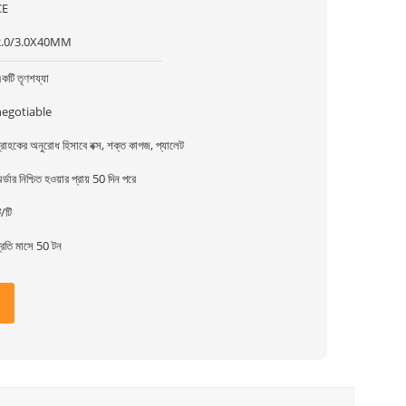
CE
2.0/3.0X40MM
কটি তৃণশয্যা
negotiable
্রাহকের অনুরোধ হিসাবে বক্স, শক্ত কাগজ, প্যালেট
র্ডার নিশ্চিত হওয়ার প্রায় 50 দিন পরে
ি/টি
্রতি মাসে 50 টন