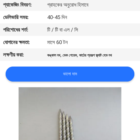
প্যাকেজিং বিবরণ:
গ্রাহকের অনুরোধ হিসাবে
নিয়ন্ত্রণ
ডেলিভারি সময়:
40-45 দিন
যোগাযোগ
পরিশোধের শর্ত:
টি / টি বা এল / সি
করুন
যোগানের ক্ষমতা:
মাসে 60 টন
লক্ষণীয় করা:
,
,
কঙ্কাল নখ
ডেক পেরেক
কাঠের প্রকল্প ফ্ল্যাট হেড নখ
উদ্ধৃতির
জন্য
ভালো দাম
আবেদন
সাইট
ম্যাপ
PRIVACY