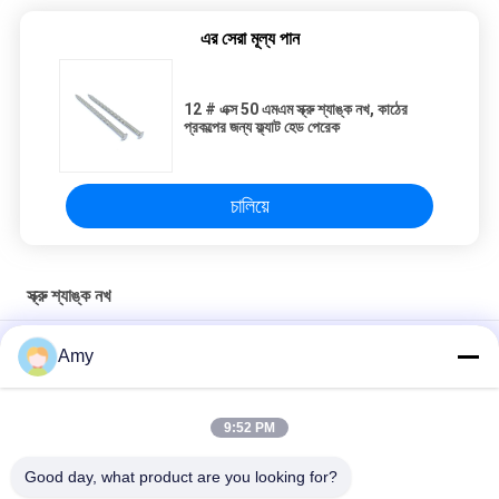
এর সেরা মূল্য পান
12 # এক্স 50 এমএম স্ক্রু শ্যাঙ্ক নখ, কাঠের
প্রকল্পের জন্য ফ্ল্যাট হেড পেরেক
চালিয়ে
স্ক্রু শ্যাঙ্ক নখ
SUS304HC সিলিন্ডার হেড স্ক্রু 4.0 মিমি দিয়া 60 মিমি দৈর্ঘ্যের নমুনা উপলব্ধ
Amy
এম 6 / এম 8 / এম 10 / এম 12 / এম 16 ​​স্টেইনলেস স্টিল স্প্রিং বাদাম, স্প্রিং চ্যানেল
বাদাম
9:52 PM
SUS304HC টর্ক্স ড্রাইভ কাউন্টারসঙ্ক হেড স্ক্রু কাঠের জন্য, 60 মিমি দৈর্ঘ্যের
Good day, what product are you looking for?