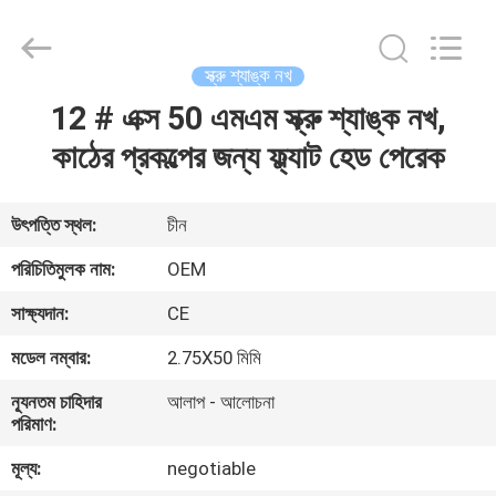
Yuanjia
Leren
Business
License.
All
স্ক্রু শ্যাঙ্ক নখ
Rights
Reserved.
12 # এক্স 50 এমএম স্ক্রু শ্যাঙ্ক নখ,
বাড়ি
কাঠের প্রকল্পের জন্য ফ্ল্যাট হেড পেরেক
পণ্য
উৎপত্তি স্থল:
চীন
আমাদের
পরিচিতিমুলক নাম:
OEM
সম্পর্কে
সাক্ষ্যদান:
CE
মডেল নম্বার:
2.75X50 মিমি
কারখানা
ন্যূনতম চাহিদার
আলাপ - আলোচনা
ভ্রমণ
পরিমাণ:
মূল্য:
negotiable
মান