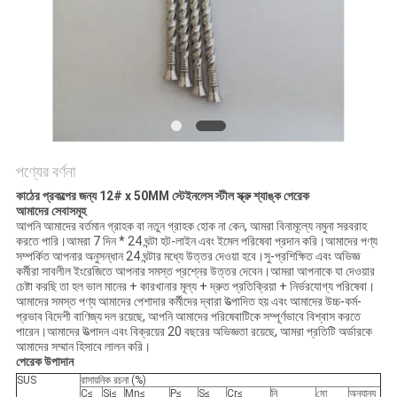
POLICY
পণ্যের বর্ণনা
কাঠের প্রকল্পের জন্য 12# x 50MM স্টেইনলেস স্টীল স্ক্রু শ্যাঙ্ক পেরেক
আমাদের সেবাসমূহ
আপনি আমাদের বর্তমান গ্রাহক বা নতুন গ্রাহক হোক না কেন, আমরা বিনামূল্যে নমুনা সরবরাহ
করতে পারি।আমরা 7 দিন * 24 ঘন্টা হট-লাইন এবং ইমেল পরিষেবা প্রদান করি।আমাদের পণ্য
সম্পর্কিত আপনার অনুসন্ধান 24 ঘন্টার মধ্যে উত্তর দেওয়া হবে।সু-প্রশিক্ষিত এবং অভিজ্ঞ
কর্মীরা সাবলীল ইংরেজিতে আপনার সমস্ত প্রশ্নের উত্তর দেবেন।আমরা আপনাকে যা দেওয়ার
চেষ্টা করছি তা হল ভাল মানের + কারখানার মূল্য + দ্রুত প্রতিক্রিয়া + নির্ভরযোগ্য পরিষেবা।
আমাদের সমস্ত পণ্য আমাদের পেশাদার কর্মীদের দ্বারা উত্পাদিত হয় এবং আমাদের উচ্চ-কর্ম-
প্রভাব বিদেশী বাণিজ্য দল রয়েছে, আপনি আমাদের পরিষেবাটিকে সম্পূর্ণভাবে বিশ্বাস করতে
পারেন।আমাদের উত্পাদন এবং বিক্রয়ের 20 বছরের অভিজ্ঞতা রয়েছে, আমরা প্রতিটি অর্ডারকে
আমাদের সম্মান হিসাবে লালন করি।
পেরেক উপাদান
SUS
রাসায়নিক রচনা (%)
C≤
Si≤
Mn≤
P≤
S≤
Cr≤
নি
মো
অন্যান্য