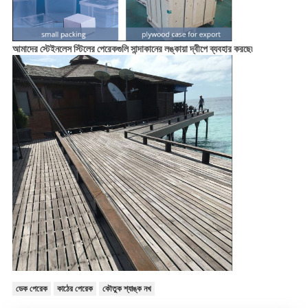
আমাদের স্টেইনলেস স্টিলের পেরেকগুলি সান্দাকানের লঙ্কায়া দ্বীপে ব্যবহার করছে৷
ডেক পেরেক
কাঠের পেরেক
কৌতুক শ্যাঙ্ক নখ