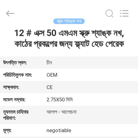
Yuanjia
Leren
Business
License.
All
স্ক্রু শ্যাঙ্ক নখ
Rights
Reserved.
12 # এক্স 50 এমএম স্ক্রু শ্যাঙ্ক নখ,
বাড়ি
কাঠের প্রকল্পের জন্য ফ্ল্যাট হেড পেরেক
পণ্য
উৎপত্তি স্থল:
চীন
আমাদের
পরিচিতিমুলক নাম:
OEM
সম্পর্কে
সাক্ষ্যদান:
CE
মডেল নম্বার:
2.75X50 মিমি
কারখানা
ন্যূনতম চাহিদার
আলাপ - আলোচনা
ভ্রমণ
পরিমাণ:
মূল্য:
negotiable
মান