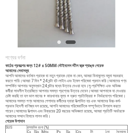
POLICY
পণ্যের বর্ণনা
কাঠের প্রকল্পের জন্য 12# x 50MM স্টেইনলেস স্টীল স্ক্রু শ্যাঙ্ক পেরেক
আমাদের সেবাসমূহ
আপনি আমাদের বর্তমান গ্রাহক বা নতুন গ্রাহক হোক না কেন, আমরা বিনামূল্যে নমুনা সরবরাহ
করতে পারি।আমরা 7 দিন * 24 ঘন্টা হট-লাইন এবং ইমেল পরিষেবা প্রদান করি।আমাদের পণ্য
সম্পর্কিত আপনার অনুসন্ধান 24 ঘন্টার মধ্যে উত্তর দেওয়া হবে।সু-প্রশিক্ষিত এবং অভিজ্ঞ
কর্মীরা সাবলীল ইংরেজিতে আপনার সমস্ত প্রশ্নের উত্তর দেবেন।আমরা আপনাকে যা দেওয়ার
চেষ্টা করছি তা হল ভাল মানের + কারখানার মূল্য + দ্রুত প্রতিক্রিয়া + নির্ভরযোগ্য পরিষেবা।
আমাদের সমস্ত পণ্য আমাদের পেশাদার কর্মীদের দ্বারা উত্পাদিত হয় এবং আমাদের উচ্চ-কর্ম-
প্রভাব বিদেশী বাণিজ্য দল রয়েছে, আপনি আমাদের পরিষেবাটিকে সম্পূর্ণভাবে বিশ্বাস করতে
পারেন।আমাদের উত্পাদন এবং বিক্রয়ের 20 বছরের অভিজ্ঞতা রয়েছে, আমরা প্রতিটি অর্ডারকে
আমাদের সম্মান হিসাবে লালন করি।
পেরেক উপাদান
SUS
রাসায়নিক রচনা (%)
C≤
Si≤
Mn≤
P≤
S≤
Cr≤
নি
মো
অন্যান্য