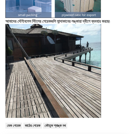
আমাদের স্টেইনলেস স্টিলের পেরেকগুলি সান্দাকানের লঙ্কায়া দ্বীপে ব্যবহার করছে৷
ডেক পেরেক
কাঠের পেরেক
কৌতুক শ্যাঙ্ক নখ