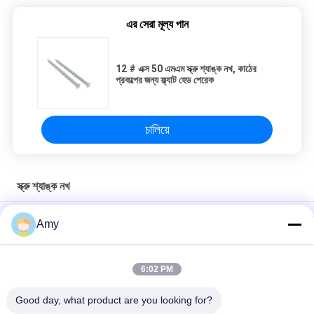
এর সেরা মূল্য পান
12 # এক্স 50 এমএম স্ক্রু শ্যাঙ্ক নখ, কাঠের
প্রকল্পের জন্য ফ্ল্যাট হেড পেরেক
চালিয়ে
স্ক্রু শ্যাঙ্ক নখ
SUS304HC সিলিন্ডার হেড স্ক্রু 4.0 মিমি দিয়া 60 মিমি দৈর্ঘ্যের নমুনা উপলব্ধ
Amy
এম 6 / এম 8 / এম 10 / এম 12 / এম 16 ​​স্টেইনলেস স্টিল স্প্রিং বাদাম, স্প্রিং চ্যানেল
বাদাম
6:02 PM
SUS304HC টর্ক্স ড্রাইভ কাউন্টারসঙ্ক হেড স্ক্রু কাঠের জন্য, 60 মিমি দৈর্ঘ্যের
Good day, what product are you looking for?