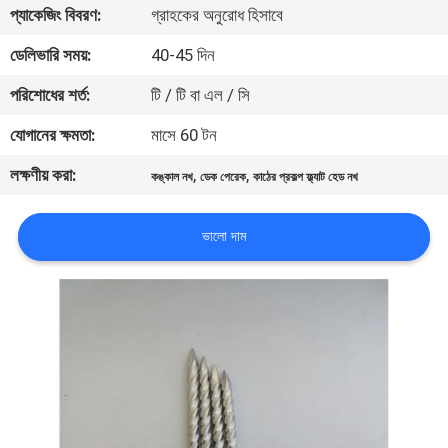
প্যাকেজিং বিবরণ:
গ্রাহকের অনুরোধ হিসাবে
নিয়ন্ত্রণ
ডেলিভারি সময়:
40-45 দিন
যোগাযোগ
পরিশোধের শর্ত:
টি / টি বা এল / সি
করুন
যোগানের ক্ষমতা:
মাসে 60 টন
লক্ষণীয় করা:
,
,
কঙ্কাল নখ
ডেক পেরেক
কাঠের প্রকল্প ফ্ল্যাট হেড নখ
উদ্ধৃতির
জন্য
ভালো দাম
আবেদন
সাইট
ম্যাপ
PRIVACY