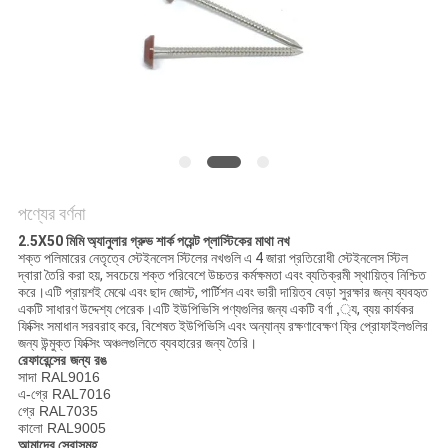
POLICY
পণ্যের বর্ণনা
2.5X50 মিমি অ্যানুলার গ্রুভ শার্ক পয়েন্ট প্লাস্টিকের মাথা নখ
শক্ত পলিমারের নেতৃত্বে স্টেইনলেস স্টিলের নখগুলি এ 4 জারা প্রতিরোধী স্টেইনলেস স্টিল
দ্বারা তৈরি করা হয়, সবচেয়ে শক্ত পরিবেশে উচ্চতর কর্মক্ষমতা এবং ব্যতিক্রমী স্থায়িত্ব নিশ্চিত
করে।এটি প্রায়শই মেঝে এবং ছাদ জোস্ট, পার্টিশন এবং ভারী দায়িত্ব বেড়া সুরক্ষার জন্য ব্যবহৃত
একটি সাধারণ উদ্দেশ্য পেরেক।এটি ইউপিভিসি পণ্যগুলির জন্য একটি বর্ণা ,্য, ব্যয় কার্যকর
ফিক্সিং সমাধান সরবরাহ করে, বিশেষত ইউপিভিসি এবং অন্যান্য রক্ষণাবেক্ষণ ফ্রি প্রোফাইলগুলির
জন্য উন্মুক্ত ফিক্সিং অঞ্চলগুলিতে ব্যবহারের জন্য তৈরি।
রেফারেন্সের জন্য রঙ
সাদা RAL9016
এ-গ্রে RAL7016
গ্রে RAL7035
কালো RAL9005
আমাদের সেবাসমূহ