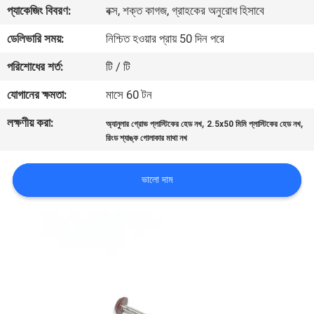
প্যাকেজিং বিবরণ:
বক্স, শক্ত কাগজ, গ্রাহকের অনুরোধ হিসাবে
নিয়ন্ত্রণ
ডেলিভারি সময়:
নিশ্চিত হওয়ার প্রায় 50 দিন পরে
যোগাযোগ
পরিশোধের শর্ত:
টি / টি
করুন
যোগানের ক্ষমতা:
মাসে 60 টন
লক্ষণীয় করা:
,
,
অ্যানুলার গ্রোভ প্লাস্টিকের হেড নখ
2.5x50 মিমি প্লাস্টিকের হেড নখ
উদ্ধৃতির
রিংড শ্যাঙ্ক গোলাকার মাথা নখ
জন্য
আবেদন
ভালো দাম
সাইট
ম্যাপ
PRIVACY