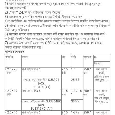
1) আপনি আমাদের বর্তমান গ্রাহক বা নতুন গ্রাহক হোন না কেন, আমরা বিনা মূল্যে নমুনা
সরবরাহ করতে পারি।
2) 7 দিন * 24 ঘন্টা হট-লাইন এবং ইমেল পরিষেবা।
3) আমাদের পণ্য সম্পর্কিত আপনার তদন্ত 24 ঘন্টা উত্তর দেওয়া হবে।
৪) সু প্রশিক্ষিত এবং অভিজ্ঞ কর্মীরা আপনার সমস্ত প্রশ্নের উত্তর সাবলীল ইংরেজিতে দেবেন।
5) আমরা আপনাকে যা দেওয়ার চেষ্টা করছি: ভাল মানের + কারখানার দাম + দ্রুত প্রতিক্রিয়া +
নির্ভরযোগ্য পরিষেবা।
6) আমাদের সমস্ত পণ্য আমাদের পেশাদার কর্মী দ্বারা উত্পাদিত হয় এবং আমাদের উচ্চ-কার্য-
কার্যকারী বিদেশী বাণিজ্য দল রয়েছে, আপনি আমাদের পরিষেবা উপভোগ করতে পারেন।
7) আমাদের উত্পাদন ও বিক্রয় সম্পর্কে 20 বছরের অভিজ্ঞতা আছে, আমরা আমাদের সম্মান
হিসাবে প্রতিটি আদেশ লালন করি।
আকার চয়ন করুন
না
পার্ট নং
উপাদান
ওডি
দৈর্ঘ্য
প্যাকেজ
রঙ
উপলব্ধ
ঘ
2.0X25
মাথা: নাইলন পিএ 6
2.15
1 "
250 /
সাদা, কালো,
মিমি
মিমি
বাক্স
বাদামী,
চেরি ওক।সবুজ,
পেরেক: স্টেইনলেস স্টিল SUS304
25 মিমি
নীল ধূসর……
(A2),
SUS316 (A4)
ঘ
2.0X30
মাথা: নাইলন পিএ 6
2.15
1-3 / 16
250 /
সাদা, কালো,
মিমি
মিমি
"
বাক্স
বাদামী,
চেরি ওক।সবুজ,
পেরেক: স্টেইনলেস স্টিল SUS304HC
30 মিমি
নীল ধূসর ……
(A2),
SUS316HC (A4)
ঘ
2.0X40
মাথা: নাইলন পিএ 6
2.15
1-37 /
250 /
সাদা, কালো,