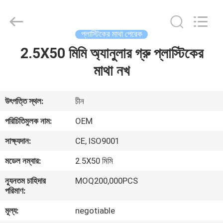
Yuanjia
Leren
Business
License.
All
প্লাস্টিকের মাথা পেরেক
Rights
Reserved.
2.5X50 মিমি অ্যানুলার গ্রু প্লাস্টিকের
বাড়ি
মাথা নখ
পণ্য
উৎপত্তি স্থল:
চীন
আমাদের
পরিচিতিমুলক নাম:
OEM
সম্পর্কে
সাক্ষ্যদান:
CE, ISO9001
মডেল নম্বার:
2.5X50 মিমি
কারখানা
ন্যূনতম চাহিদার
MOQ200,000PCS
ভ্রমণ
পরিমাণ:
মূল্য:
negotiable
মান