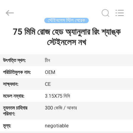
Yuanjia
Leren
Business
License.
All
স্টেইনলেস স্টিল পেরেক
Rights
Reserved.
75 মিমি রোজ হেড অ্যানুলার রিং শ্যাঙ্ক
বাড়ি
স্টেইনলেস নখ
পণ্য
উৎপত্তি স্থল:
চীন
আমাদের
পরিচিতিমুলক নাম:
OEM
সম্পর্কে
সাক্ষ্যদান:
CE
মডেল নম্বার:
3.15X75 মিমি
কারখানা
ন্যূনতম চাহিদার
300 কেজি / আকার
ভ্রমণ
পরিমাণ:
মূল্য:
negotiable
মান