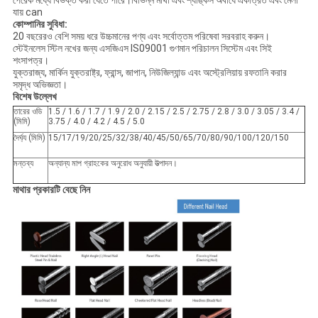
পেরেক মধ্যে বিভক্ত করা যেতে পারে।বিভিন্ন মাথা এবং শ্যাঙ্কস অবাধে একত্রিত এবং মেলা
যায় can
কোম্পানির সুবিধা:
20 বছরেরও বেশি সময় ধরে উচ্চমানের পণ্য এবং সর্বোত্তম পরিষেবা সরবরাহ করুন।
স্টেইনলেস স্টিল নখের জন্য এসজিএস IS09001 গুণমান পরিচালন সিস্টেম এবং সিই
শংসাপত্র।
যুক্তরাজ্য, মার্কিন যুক্তরাষ্ট্র, ফ্রান্স, জাপান, নিউজিল্যান্ড এবং অস্ট্রেলিয়ায় রফতানি করার
সমৃদ্ধ অভিজ্ঞতা।
বিশেষ উল্লেখ
তারের ওডি
1.5 / 1.6 / 1.7 / 1.9 / 2.0 / 2.15 / 2.5 / 2.75 / 2.8 / 3.0 / 3.05 / 3.4 /
(মিমি)
3.75 / 4.0 / 4.2 / 4.5 / 5.0
দৈর্ঘ্য (মিমি)
15/17/19/20/25/32/38/40/45/50/65/70/80/90/100/120/150
মন্তব্য
অন্যান্য মাপ গ্রাহকের অনুরোধ অনুযায়ী উত্পাদন।
মাথার প্রকারটি বেছে নিন