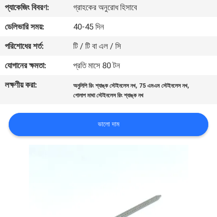
প্যাকেজিং বিবরণ:
গ্রাহকের অনুরোধ হিসাবে
নিয়ন্ত্রণ
ডেলিভারি সময়:
40-45 দিন
যোগাযোগ
পরিশোধের শর্ত:
টি / টি বা এল / সি
করুন
যোগানের ক্ষমতা:
প্রতি মাসে 80 টন
লক্ষণীয় করা:
,
,
অনুলিপি রিং শ্যাঙ্ক স্টেইনলেস নখ
75 এমএম স্টেইনলেস নখ
উদ্ধৃতির
গোলাপ মাথা স্টেইনলেস রিং শ্যাঙ্ক নখ
জন্য
আবেদন
ভালো দাম
সাইট
ম্যাপ
PRIVACY