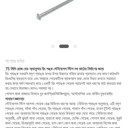
POLICY
পণ্যের বর্ণনা
75 মিমি রোজ হেড অ্যানুলার রিং শঙ্ক স্টেইনলেস স্টিল নখ কাঠের নির্মাণের জন্য
রিং শ্যাঙ্ক নখগুলি মসৃণ শ্যাঙ্ক নখের উপর উচ্চতর শক্তি রাখার প্রস্তাব দেয় কারণ কাঠগুলি
রিংগুলির ক্রভাসে ভরে এবং সময়কে পেরেকটিকে ব্যাকআপ করা থেকে বিরত রাখতে সহায়তা
করার জন্য ঘর্ষণ সরবরাহ করে।একটি রিং শ্যাঙ্ক পেরেক প্রায়শই নরম ধরণের কাঠ ব্যবহার করা
হয় যেখানে বিভাজন কোনও সমস্যা নয়।
গোলাপ মাথা বাজারে হিসাবে খুব জনপ্রিয়
নিউজিল্যান্ড, অস্ট্রেলিয়া এবং মার্কিন যুক্তরাষ্ট্র
সাধারণ জ্ঞাতব্য:
স্টেইনলেস স্টিল আলগা পেরেক রেঞ্জ বিভিন্ন ধরণের আছে।বিভিন্ন শ্যাঙ্ক অনুসারে, এটি মসৃণ
শ্যাঙ্ক পেরেক, ফাঁকা শাঁখ পেরেক, রিং শ্যাঙ্ক পেরেক, পাকান শাঁখ পেরেক, ডাবল টুইস্ট শ্যাঙ্ক
পেরেক এবং অন্যান্য বিশেষ শ্যাঙ্ক পেরেক মধ্যে বিভক্ত করা যেতে পারে।বিভিন্ন মাথা
অনুযায়ী, এটি ফ্ল্যাট মাথা পেরেক, হারানো মাথা পেরেক, ডেকিং পেরেক, গোলাপ মাথা পেরেক, মুকুট
মাথা পেরেক, ডিম্বাকৃতি মাথা পেরেক, ডান কোণ কোণ মাথা পেরেক এবং অন্যান্য বিশেষ মাথা