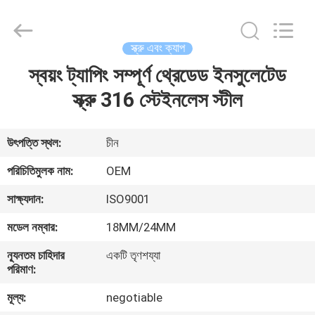
Yuanjia
Leren
Business
License.
All
স্ক্রু এবং ক্যাপ
Rights
Reserved.
স্বয়ং ট্যাপিং সম্পূর্ণ থ্রেডেড ইনসুলেটেড
বাড়ি
স্ক্রু 316 স্টেইনলেস স্টীল
পণ্য
উৎপত্তি স্থল:
চীন
আমাদের
পরিচিতিমুলক নাম:
OEM
সম্পর্কে
সাক্ষ্যদান:
ISO9001
মডেল নম্বার:
18MM/24MM
কারখানা
ন্যূনতম চাহিদার
একটি তৃণশয্যা
ভ্রমণ
পরিমাণ:
মূল্য:
negotiable
মান