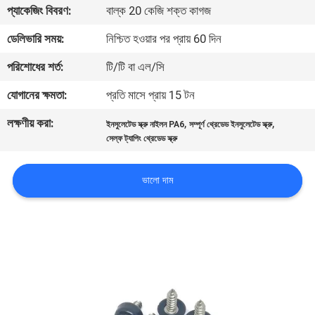
প্যাকেজিং বিবরণ:
বাল্ক 20 কেজি শক্ত কাগজ
নিয়ন্ত্রণ
ডেলিভারি সময়:
নিশ্চিত হওয়ার পর প্রায় 60 দিন
যোগাযোগ
পরিশোধের শর্ত:
টি/টি বা এল/সি
করুন
যোগানের ক্ষমতা:
প্রতি মাসে প্রায় 15 টন
লক্ষণীয় করা:
,
,
ইনসুলেটেড স্ক্রু নাইলন PA6
সম্পূর্ণ থ্রেডেড ইনসুলেটেড স্ক্রু
উদ্ধৃতির
সেল্ফ ট্যাপিং থ্রেডেড স্ক্রু
জন্য
আবেদন
ভালো দাম
সাইট
ম্যাপ
PRIVACY