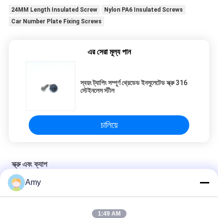
24MM Length Insulated Screw
Nylon PA6 Insulated Screws
Car Number Plate Fixing Screws
এর সেরা মূল্য পান
স্বয়ং ট্যাপিং সম্পূর্ণ থ্রেডেড ইনসুলেটেড স্ক্রু 316
স্টেইনলেস স্টীল
চালিয়ে
স্ক্রু এবং ক্যাপ
Amy
স্ক্রু নাইলন PA6 উপাদানের জন্য দুই টুকরা ইনসুলেটেড গম্বুজ ক্যাপ
প্লাস্টিক ক্রস রেসেসড প্যান হেড ইনসুলেটেড স্ক্রু 4.2X18MM A4 স্টেইনলেস স্টীল
1:49 AM