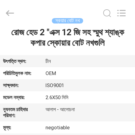
Yuanjia
Leren
Business
License.
All
স্কয়ার বোট নখ
Rights
Reserved.
রোজ হেড 2 "এক্স 12 জি সহ স্মুথ শ্যাঙ্ক
বাড়ি
কপার স্কোয়ার বোট নখগুলি
পণ্য
উৎপত্তি স্থল:
চীন
আমাদের
পরিচিতিমুলক নাম:
OEM
সম্পর্কে
সাক্ষ্যদান:
ISO9001
মডেল নম্বার:
2.6X50 মিমি
কারখানা
ন্যূনতম চাহিদার
আলাপ - আলোচনা
ভ্রমণ
পরিমাণ:
মূল্য:
negotiable
মান