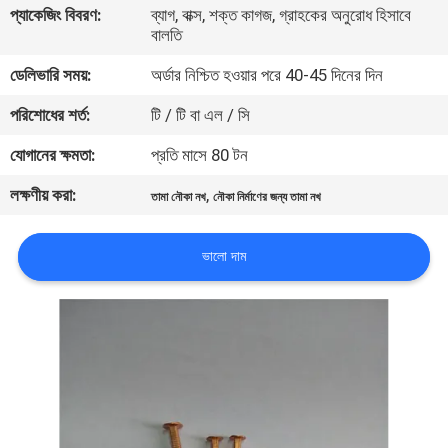
প্যাকেজিং বিবরণ:
ব্যাগ, বাক্স, শক্ত কাগজ, গ্রাহকের অনুরোধ হিসাবে
নিয়ন্ত্রণ
বালতি
ডেলিভারি সময়:
অর্ডার নিশ্চিত হওয়ার পরে 40-45 দিনের দিন
যোগাযোগ
পরিশোধের শর্ত:
টি / টি বা এল / সি
করুন
যোগানের ক্ষমতা:
প্রতি মাসে 80 টন
উদ্ধৃতির
লক্ষণীয় করা:
,
তামা নৌকা নখ
নৌকা নির্মাণের জন্য তামা নখ
জন্য
আবেদন
ভালো দাম
সাইট
ম্যাপ
PRIVACY