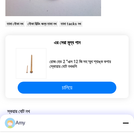
তামা নৌকা নখ
নৌকা বিল্ডিং জন্য তামা নখ
তামা tacks নখ
এর সেরা মূল্য পান
রোজ হেড 2 "এক্স 12 জি সহ স্মুথ শ্যাঙ্ক কপার
স্কোয়ার বোট নখগুলি
চালিয়ে
স্কয়ার বোট নখ
Amy
ফেস পেরেকিংয়ের জন্য গোলাপ হেড কপার স্কোয়ার বোট নখগুলি 19 এমএম এক্স 1.6