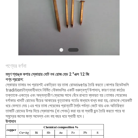
POLICY
পণ্যের বর্ণনা
মসৃণ শ্যাঙ্ক কপার স্কোয়ার বোট নখ রোজ হেড 2 "এক্স 12 জি
পণ্য প্রয়োগ:
স্কোয়ার তামার নখ প্রায়শই একত্রিত হয়
তামা রোভ
rivets তৈরি করতে।কাপার রিভেটগুলি
traditionতিহ্যবাহীভাবে নির্মিত নৌকাগুলির একটি গুরুত্বপূর্ণ উপাদান, কারণ তারা কাঠের
তক্তাকে একত্রে এবং অভ্যন্তরীণ ফ্রেমের সাথে বেঁধে রাখতে ব্যবহৃত হয়।তামার পেরেকের
বর্গাকার খাদটি রোভের নীচের আকারের বৃত্তাকার গর্তের মাধ্যমে বাধ্য করা হয়, রোভকে পেরেকটি
ধরে ফেলতে দেয়।এর পরে তামা পেরেকের প্রান্তটি দৈর্ঘ্য পর্যন্ত কেটে যায় এবং অতিরিক্ত
তামাটি রোভের উপর দিয়ে স্কোয়াশড (বা পেনড) করা হয় যা স্থায়ী ছন্দ তৈরি করতে পারে যা
সমুদ্রের জলের জন্য অভেদ্য এবং বহু বছর ধরে স্থায়ী হবে।
উপাদান