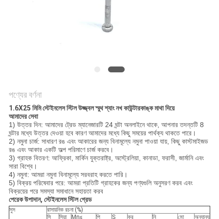
POLICY
পণ্যের বর্ণনা
1.6X25 মিমি স্টেইনলেস স্টিল উজ্জ্বল স্মুথ শ্যাং নখ কাউন্টারকাঙ্ক মাথা দিয়ে
আমাদের সেবা
1) উত্তর দিন: আমাদের ট্রেড ম্যানেজারটি 24 ঘন্টা অনলাইনে থাকে, আপনার তদন্তটি 8
ঘন্টার মধ্যে উত্তর দেওয়া হবে কারণ আমাদের মধ্যে কিছু সময়ের পার্থক্য থাকতে পারে।
2) নমুনা চার্জ: সাধারণ রঙ এবং আকারের জন্য বিনামূল্যে নমুনা পাওয়া যায়, কিছু কাস্টমাইজড
রঙ এবং আকার একটি অল্প পরিমাণে চার্জ করবে।
3) গ্রাহক বিতরণ: আফ্রিকা, মার্কিন যুক্তরাষ্ট্র, অস্ট্রেলিয়া, কানাডা, ফরাসী, জার্মানি এবং
সারা বিশ্বে।
4) নমুনা: আমরা নমুনা বিনামূল্যে সরবরাহ করতে পারি।
5) বিক্রয় পরিষেবার পরে: আমরা প্রতিটি গ্রাহকের জন্য পণ্যগুলি অনুসরণ করব এবং
বিক্রয়ের পরে সমস্যা সমাধানে সহায়তা করব
পেরেক উপাদান, স্টেইনলেস স্টিল গ্রেড
সুস
রাসায়নিক রচনা (%)
সি
সিয়া
Mn≤
পি
S
ক্র
নি
মো
অন্যান্য