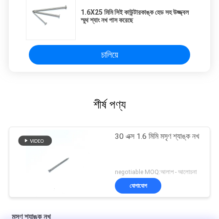
1.6X25 মিমি সিই কাউন্টারকাঙ্ক হেড সহ উজ্জ্বল
স্মুথ শ্যাং নখ পাস করেছে
চালিয়ে
শীর্ষ পণ্য
30 এক্স 1.6 মিমি মসৃণ শ্যাঙ্ক নখ
negotiable MOQ:আলাপ - আলোচনা
যোগাযোগ
মসৃণ শ্যাঙ্ক নখ