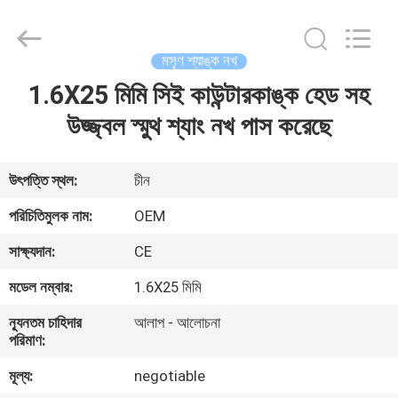
Yuanjia
Leren
Business
License.
All
মসৃণ শ্যাঙ্ক নখ
Rights
Reserved.
1.6X25 মিমি সিই কাউন্টারকাঙ্ক হেড সহ
বাড়ি
উজ্জ্বল স্মুথ শ্যাং নখ পাস করেছে
পণ্য
উৎপত্তি স্থল:
চীন
আমাদের
পরিচিতিমুলক নাম:
OEM
সম্পর্কে
সাক্ষ্যদান:
CE
মডেল নম্বার:
1.6X25 মিমি
কারখানা
ন্যূনতম চাহিদার
আলাপ - আলোচনা
ভ্রমণ
পরিমাণ:
মূল্য:
negotiable
মান