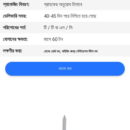
প্যাকেজিং বিবরণ:
গ্রাহকের অনুরোধ হিসাবে
নিয়ন্ত্রণ
ডেলিভারি সময়:
40-45 দিন পরে নিশ্চিত হয়ে গেছে
যোগাযোগ
পরিশোধের শর্ত:
টি / টি বা এল / সি
করুন
যোগানের ক্ষমতা:
মাসে 60 টন
লক্ষণীয় করা:
,
মেঝে বোর্ড নখ
সাইডিং জন্য স্টেইনলেস স্টিল নখ
উদ্ধৃতির
জন্য
ভালো দাম
আবেদন
সাইট
ম্যাপ
PRIVACY