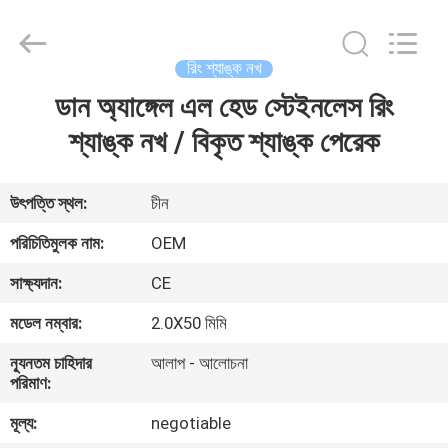
Yuanjia
Leren
Business
License.
All
রিং শ্যাঙ্ক নখ
Rights
Reserved.
ডান অ্যাঙ্গেল এল হেড স্টেইনলেস রিং
বাড়ি
শ্যাঙ্ক নখ / বিকৃত শ্যাঙ্ক পেরেক
পণ্য
উৎপত্তি স্থল:
চীন
আমাদের
পরিচিতিমুলক নাম:
OEM
সম্পর্কে
সাক্ষ্যদান:
CE
মডেল নম্বার:
2.0X50 মিমি
কারখানা
ন্যূনতম চাহিদার
আলাপ - আলোচনা
ভ্রমণ
পরিমাণ:
মূল্য:
negotiable
মান