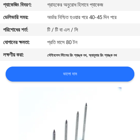
প্যাকেজিং বিবরণ:
গ্রাহকের অনুরোধ হিসাবে প্যাকেজ
নিয়ন্ত্রণ
ডেলিভারি সময়:
অর্ডার নিশ্চিত হওয়ার পরে 40-45 দিন পরে
যোগাযোগ
পরিশোধের শর্ত:
টি / টি বা এল / সি
করুন
যোগানের ক্ষমতা:
প্রতি মাসে 80 টন
লক্ষণীয় করা:
,
স্টেইনলেস স্টিলের রিং শ্যাঙ্ক নখ
অ্যানুলার রিং শ্যাঙ্ক নখ
উদ্ধৃতির
জন্য
ভালো দাম
আবেদন
সাইট
ম্যাপ
PRIVACY