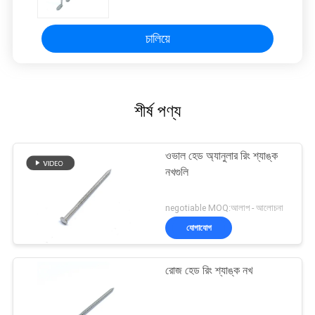
চালিয়ে
শীর্ষ পণ্য
ওভাল হেড অ্যানুলার রিং শ্যাঙ্ক
নখগুলি
negotiable MOQ:আলাপ - আলোচনা
যোগাযোগ
রোজ হেড রিং শ্যাঙ্ক নখ