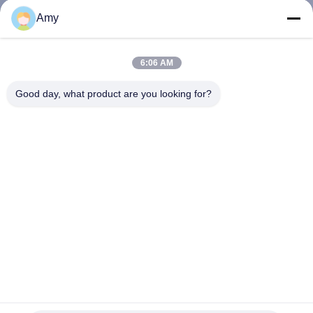
নিয়ন্ত্রণ
Amy
যোগাযোগ
6:06 AM
করুন
Good day, what product are you looking for?
উদ্ধৃতির
জন্য
আবেদন
সাইট
ম্যাপ
PRIVACY
অ্যান্টি ইউভি নাইলন PA6 হেড এ 4 স্টেইনলেস স্টিল পিনগুলি