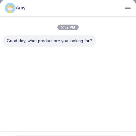
নিয়ন্ত্রণ
Amy
যোগাযোগ
5:52 PM
করুন
Good day, what product are you looking for?
উদ্ধৃতির
জন্য
আবেদন
সাইট
ম্যাপ
PRIVACY
জারা প্রতিরোধী SS304L প্লাস্টিক ক্যাপ ছাদ নখ