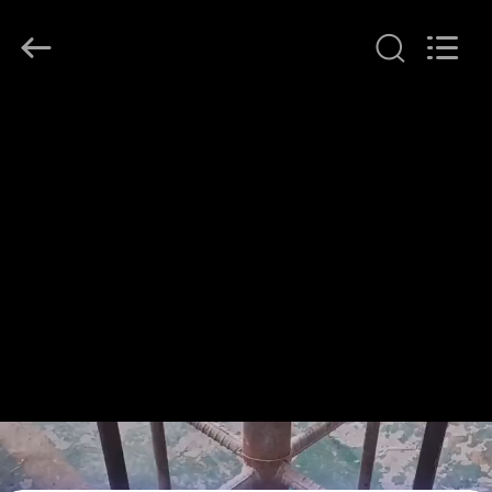
Yuanjia
Leren
Business
License.
All
Rights
Reserved.
বাড়ি
পণ্য
আমাদের
সম্পর্কে
কারখানা
ভ্রমণ
মান