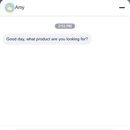
নিয়ন্ত্রণ
Amy
যোগাযোগ
2:51 PM
করুন
Good day, what product are you looking for?
উদ্ধৃতির
জন্য
আবেদন
সাইট
ম্যাপ
PRIVACY
অ্যানুলার রিং থ্রেড 304/316 কাঠের প্রকল্পের জন্য স্টেইনলেস স্টিল নখ