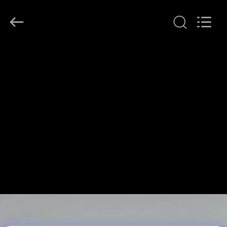
Yuanjia
Leren
Business
License.
All
Rights
Reserved.
বাড়ি
পণ্য
আমাদের
সম্পর্কে
কারখানা
ভ্রমণ
মান